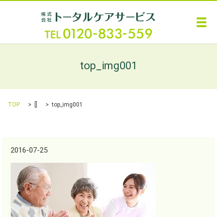
メ
top_img001
TOP
[]
top_img001
2016-07-25