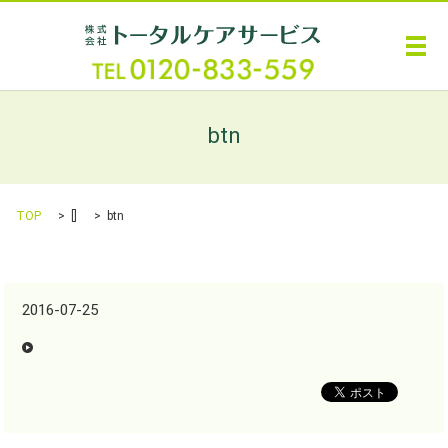
メ
btn
TOP
[]
btn
2016-07-25