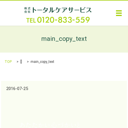
メ
main_copy_text
TOP
[]
main_copy_text
2016-07-25