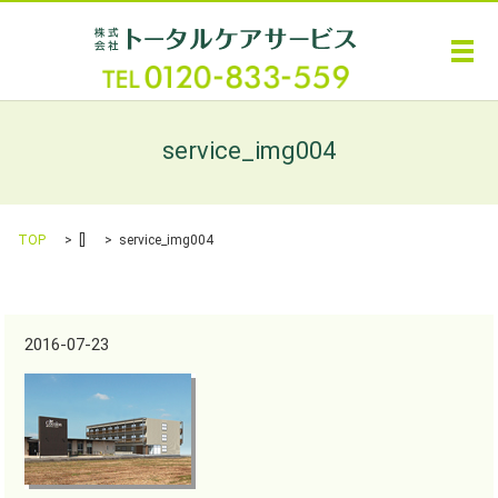
メ
service_img004
TOP
[]
service_img004
2016-07-23